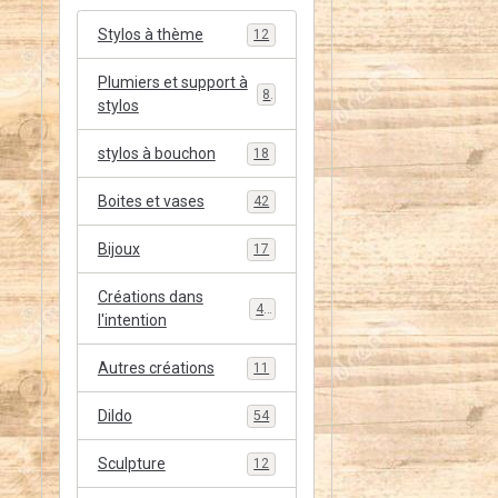
Stylos à thème
12
Plumiers et support à
8
stylos
stylos à bouchon
18
Boites et vases
42
Bijoux
17
Créations dans
48
l'intention
Autres créations
11
Dildo
54
Sculpture
12