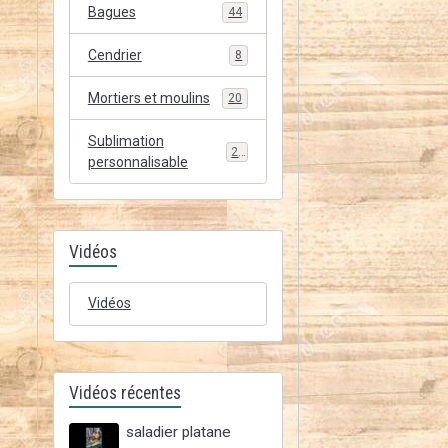
Bagues
44
Cendrier
8
Mortiers et moulins
20
Sublimation
20
personnalisable
Vidéos
Vidéos
Vidéos récentes
saladier platane