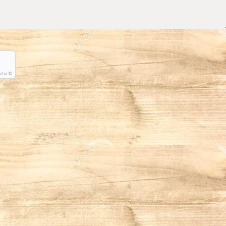
tcha ©