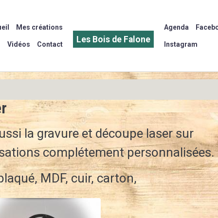
eil
Mes créations
Agenda
Faceb
Les Bois de Falone
Vidéos
Contact
Instagram
er
aussi la gravure et découpe laser sur
lisations complétement personnalisées.
laqué, MDF, cuir, carton,