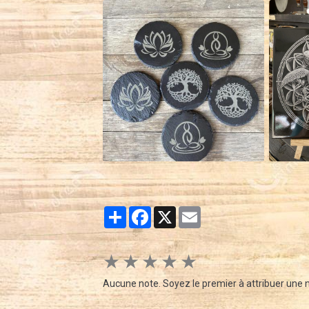
Partager
Facebook
X
Email
★
★
★
★
★
Aucune note. Soyez le premier à attribuer une n