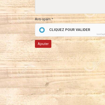
Anti-spam
CLIQUEZ POUR VALIDER
IconCap
Ajouter