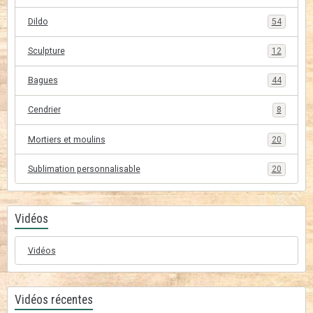
Dildo
54
Sculpture
12
Bagues
44
Cendrier
8
Mortiers et moulins
20
Sublimation personnalisable
20
Vidéos
Vidéos
Vidéos récentes