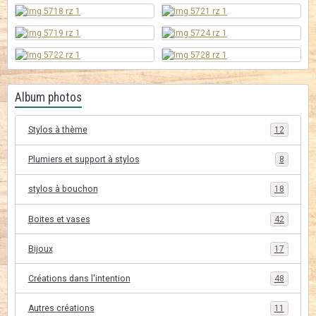
Album photos
Stylos à thème
12
Plumiers et support à stylos
8
stylos à bouchon
18
Boites et vases
42
Bijoux
17
Créations dans l'intention
48
Autres créations
11