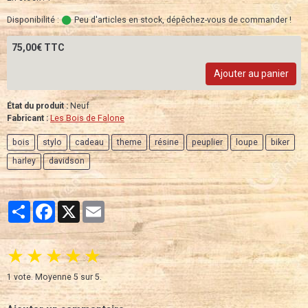
Disponibilité :
Peu d'articles en stock, dépêchez-vous de commander !
75,00€ TTC
Ajouter au panier
État du produit :
Neuf
Fabricant :
Les Bois de Falone
bois
stylo
cadeau
theme
résine
peuplier
loupe
biker
harley
davidson
Partager
Facebook
X
Email
★
★
★
★
★
1
vote. Moyenne
5
sur 5.