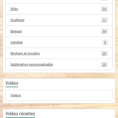
Dildo
54
Sculpture
12
Bagues
44
Cendrier
8
Mortiers et moulins
20
Sublimation personnalisable
20
Vidéos
Vidéos
Vidéos récentes