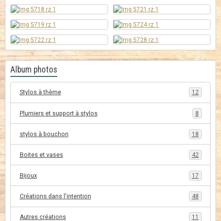
Album photos
Stylos à thème
12
Plumiers et support à stylos
8
stylos à bouchon
18
Boites et vases
42
Bijoux
17
Créations dans l'intention
48
Autres créations
11