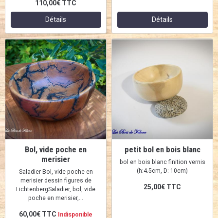
110,00€
TTC
Détails
Détails
Bol, vide poche en
petit bol en bois blanc
merisier
bol en bois blanc finition vernis
(h:4.5cm, D: 10cm)
Saladier Bol, vide poche en
merisier dessin figures de
25,00€
TTC
LichtenbergSaladier, bol, vide
poche en merisier,...
60,00€
TTC
Indisponible