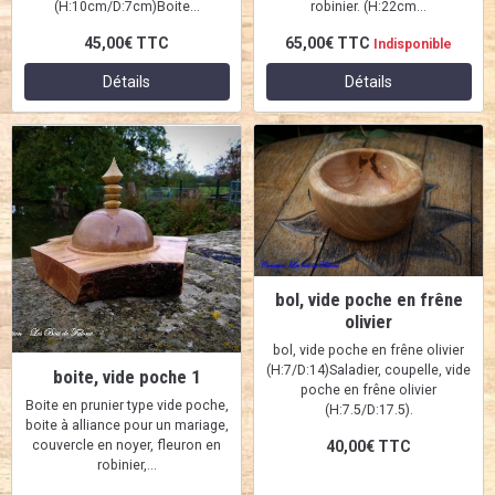
(H:10cm/D:7cm)Boite...
robinier. (H:22cm...
45,00€
TTC
65,00€
TTC
Indisponible
Détails
Détails
bol, vide poche en frêne
olivier
bol, vide poche en frêne olivier
(H:7/D:14)Saladier, coupelle, vide
boite, vide poche 1
poche en frêne olivier
Boite en prunier type vide poche,
(H:7.5/D:17.5).
boite à alliance pour un mariage,
couvercle en noyer, fleuron en
40,00€
TTC
robinier,...