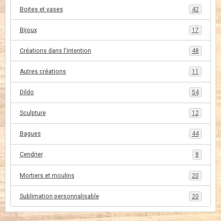
Boites et vases
42
Bijoux
17
Créations dans l'intention
48
Autres créations
11
Dildo
54
Sculpture
12
Bagues
44
Cendrier
8
Mortiers et moulins
20
Sublimation personnalisable
20