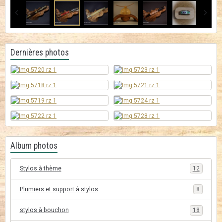
Dernières photos
Album photos
Stylos à thème
12
Plumiers et support à stylos
8
stylos à bouchon
18