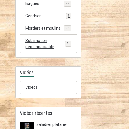
Bagues
44
Cendrier
8
Mortiers et moulins
20
Sublimation
20
personnalisable
Vidéos
Vidéos
Vidéos récentes
saladier platane