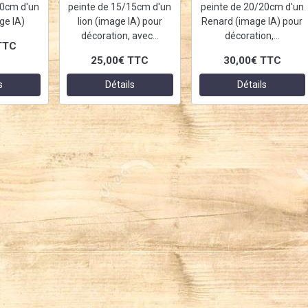
20cm d'un
peinte de 15/15cm d'un
peinte de 20/20cm d'un
ge IA)
lion (image IA) pour
Renard (image IA) pour
décoration, avec...
décoration,...
TTC
25,00€
TTC
30,00€
TTC
s
Détails
Détails