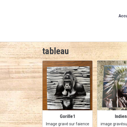
Accu
tableau
Gorille1
Indie
Image gravé sur faience
image gravésu