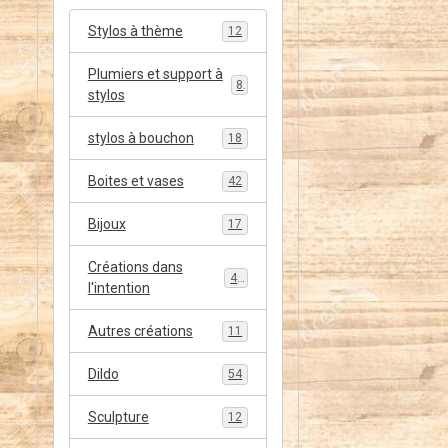
Stylos à thème
12
Plumiers et support à
8
stylos
stylos à bouchon
18
Boites et vases
42
Bijoux
17
Créations dans
48
l'intention
Autres créations
11
Dildo
54
Sculpture
12