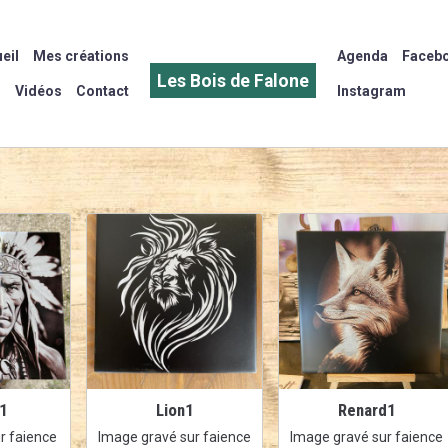
eil
Mes créations
Agenda
Faceb
Les Bois de Falone
Vidéos
Contact
Instagram
n1
Lion1
Renard1
r faience
Image gravé sur faience
Image gravé sur faience