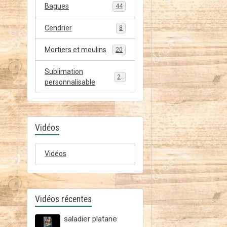
Bagues
44
Cendrier
8
Mortiers et moulins
20
Sublimation
20
personnalisable
Vidéos
Vidéos
Vidéos récentes
saladier platane