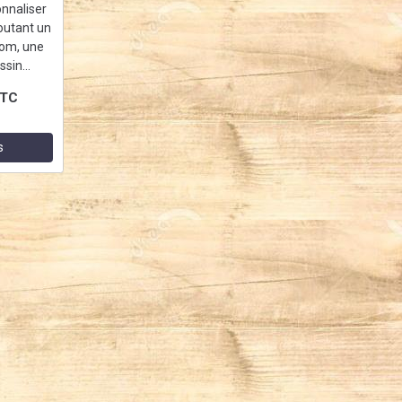
onnaliser
joutant un
om, une
sin...
TC
s