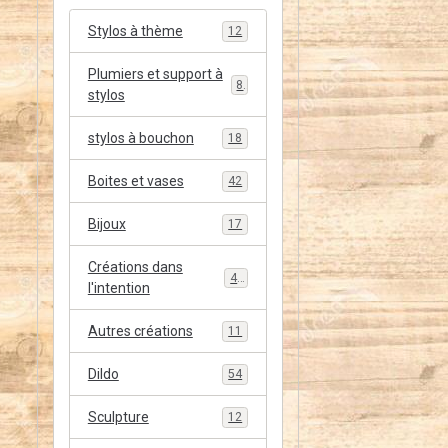
Stylos à thème
12
Plumiers et support à
8
stylos
stylos à bouchon
18
Boites et vases
42
Bijoux
17
Créations dans
48
l'intention
Autres créations
11
Dildo
54
Sculpture
12