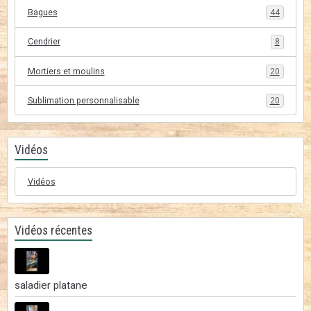
Bagues
44
Cendrier
8
Mortiers et moulins
20
Sublimation personnalisable
20
Vidéos
Vidéos
Vidéos récentes
saladier platane