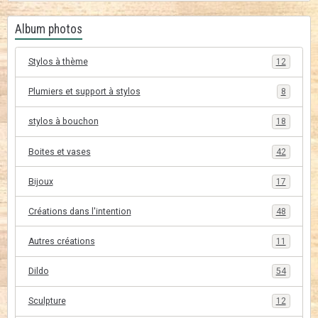
Album photos
Stylos à thème
12
Plumiers et support à stylos
8
stylos à bouchon
18
Boites et vases
42
Bijoux
17
Créations dans l'intention
48
Autres créations
11
Dildo
54
Sculpture
12