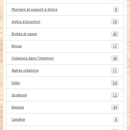
Plumiers et support à stylos
8
stylos à bouchon
18
Boites et vases
42
Bijoux
17
Créations dans l'intention
48
Autres créations
11
Dildo
54
Sculpture
12
Bagues
44
Cendrier
8