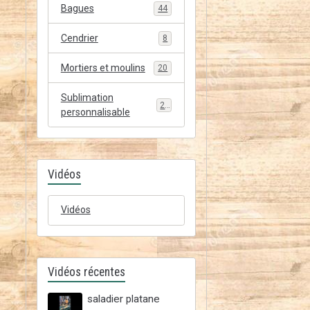
Bagues
44
Cendrier
8
Mortiers et moulins
20
Sublimation
20
personnalisable
Vidéos
Vidéos
Vidéos récentes
saladier platane