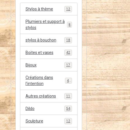
Stylos à thème
12
Plumiers et support à
8
stylos
stylos à bouchon
18
Boites et vases
42
Bijoux
17
Créations dans
48
l'intention
Autres créations
11
Dildo
54
Sculpture
12