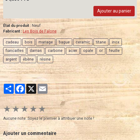
Ajouter au panier
État du produit :
Neuf
Fabricant :
Les Bois de Falone
cadeau
bois
mariage
bague
ceramic
titane
inox
fiancailles
damas
carbone
acier
opale
or
feuille
argent
ébène
résine
Partager
Facebook
X
Email
★
★
★
★
★
Aucune note. Soyez le premier à attribuer une note !
Ajouter un commentaire