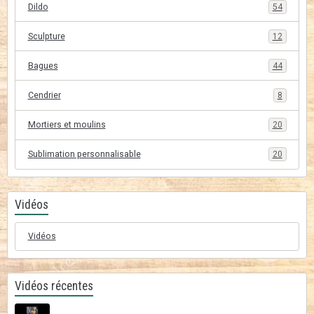
Dildo
54
Sculpture
12
Bagues
44
Cendrier
8
Mortiers et moulins
20
Sublimation personnalisable
20
Vidéos
Vidéos
Vidéos récentes