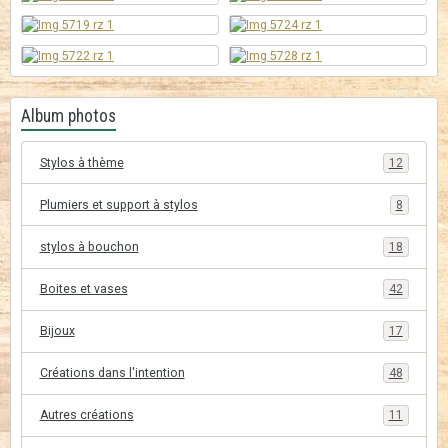
Album photos
Stylos à thème
12
Plumiers et support à stylos
8
stylos à bouchon
18
Boites et vases
42
Bijoux
17
Créations dans l'intention
48
Autres créations
11