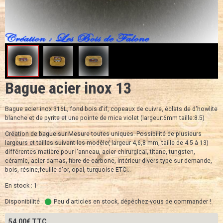
Bague acier inox 13
Bague acier inox 316L, fond bois d'if, copeaux de cuivre, éclats de d'howlite
blanche et de pyrite et une pointe de mica violet (largeur:6mm taille:8.5)
Création de bague sur Mesure toutes uniques. Possibilité de plusieurs
largeurs et tailles suivant les modèle( largeur 4,6,8 mm, taille de 4.5 à 13)
différentes matière pour l'anneau, acier chirurgical, titane, tungsten,
céramic, acier damas, fibre de carbone, intérieur divers type sur demande,
bois, résine,feuille d'or, opal, turquoise ETC...
En stock : 1
Disponibilité :
Peu d'articles en stock, dépêchez-vous de commander !
54,00€ TTC