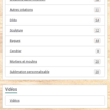
Autres créations
11
Dildo
54
Sculpture
12
Bagues
44
Cendrier
8
Mortiers et moulins
20
Sublimation personnalisable
20
Vidéos
Vidéos