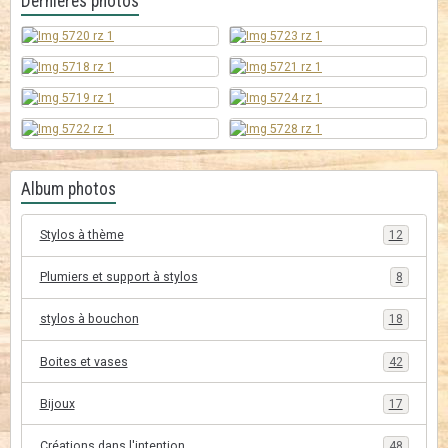
Dernières photos
Album photos
Stylos à thème
12
Plumiers et support à stylos
8
stylos à bouchon
18
Boites et vases
42
Bijoux
17
Créations dans l'intention
48