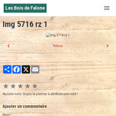
Les Bois de Falone
Img 5716 rz 1
Retour
Partager
Facebook
X
Email
★
★
★
★
★
Aucune note. Soyez le premier à attribuer une note !
Ajouter un commentaire
Nom