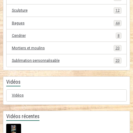
Sculpture
12
Bagues
44
Cendrier
8
Mortiers et moulins
20
Sublimation personnalisable
20
Vidéos
Vidéos
Vidéos récentes