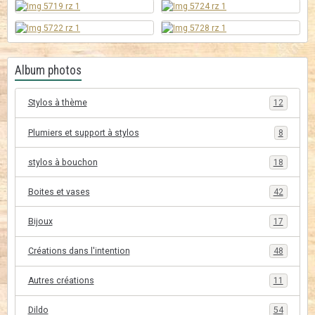
Album photos
Stylos à thème
12
Plumiers et support à stylos
8
stylos à bouchon
18
Boites et vases
42
Bijoux
17
Créations dans l'intention
48
Autres créations
11
Dildo
54