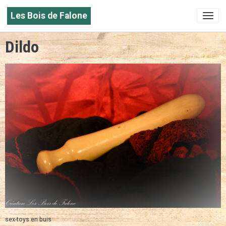
Les Bois de Falone
Dildo
sex-toys en buis