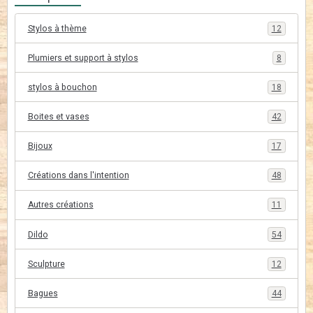
Stylos à thème
12
Plumiers et support à stylos
8
stylos à bouchon
18
Boites et vases
42
Bijoux
17
Créations dans l'intention
48
Autres créations
11
Dildo
54
Sculpture
12
Bagues
44