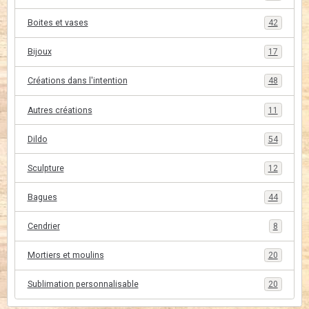
Boites et vases
42
Bijoux
17
Créations dans l'intention
48
Autres créations
11
Dildo
54
Sculpture
12
Bagues
44
Cendrier
8
Mortiers et moulins
20
Sublimation personnalisable
20